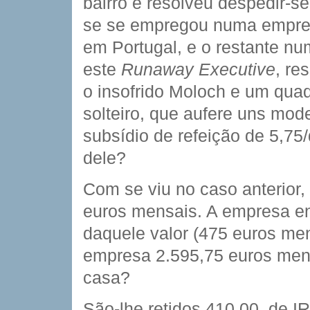
bairro e resolveu despedir-se
se se empregou numa empre
em Portugal, e o restante num
este
Runaway Executive
, re
o insofrido Moloch e um quad
solteiro, que aufere uns mo
subsídio de refeição de 5,75
dele?
Com se viu no caso anterior,
euros mensais. A empresa e
daquele valor (475 euros me
empresa 2.595,75 euros mens
casa?
São-lhe retidos 410,00  de I