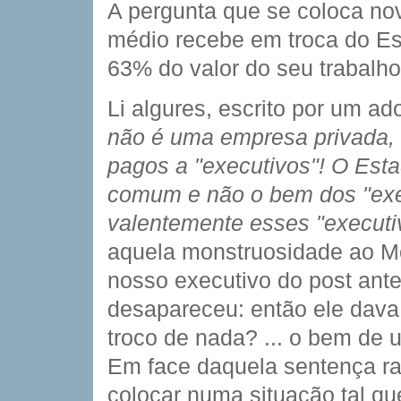
A pergunta que se coloca no
médio recebe em troca do Est
63% do valor do seu trabalh
Li algures, escrito por um a
não é uma empresa privada, n
pagos a "executivos"! O Est
comum e não o bem dos "exec
valentemente esses "executi
aquela monstruosidade ao Mo
nosso executivo do post ante
desapareceu: então ele dava
troco de nada? ... o bem de
Em face daquela sentença rad
colocar numa situação tal q