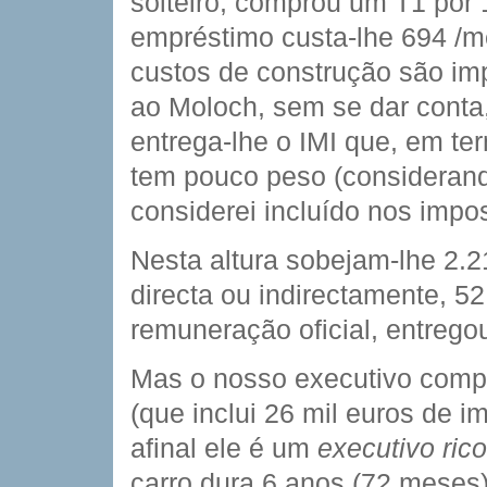
solteiro, comprou um T1 por 
empréstimo custa-lhe 694 
custos de construção são im
ao Moloch, sem se dar conta,
entrega-lhe o IMI que, em te
tem pouco peso (considerand
considerei incluído nos impo
Nesta altura sobejam-lhe 2.2
directa ou indirectamente, 
remuneração oficial, entrego
Mas o nosso executivo compr
(que inclui 26 mil euros de i
afinal ele é um
executivo ric
carro dura 6 anos (72 meses