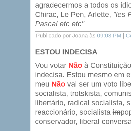
agradecermos a todos os idiot
Chirac, Le Pen, Arlette,
"les 
Pascal etc etc"
Publicado por Joana às
09:03 PM
|
C
ESTOU INDECISA
Vou votar
Não
à Constituição
indecisa. Estou mesmo em ex
meu
Não
vai ser um voto lib
socialista, trotskista, comunis
libertário, radical socialista, 
reaccionário, socialista
im
pop
conservador, liberal-
convers