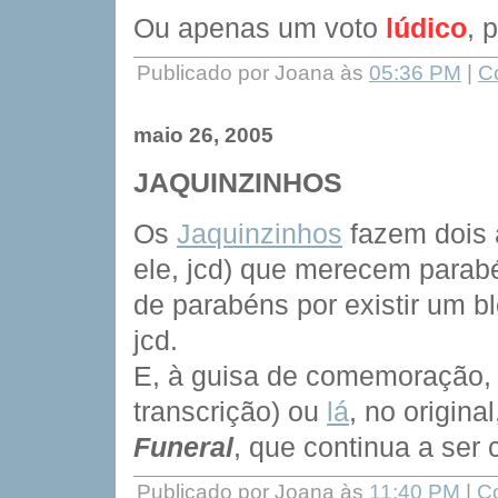
Ou apenas um voto
lúdico
, 
Publicado por Joana às
05:36 PM
|
C
maio 26, 2005
JAQUINZINHOS
Os
Jaquinzinhos
fazem dois 
ele, jcd) que merecem para
de parabéns por existir um b
jcd.
E, à guisa de comemoração, 
transcrição) ou
lá
, no origina
Funeral
, que continua a ser 
Publicado por Joana às
11:40 PM
|
Co