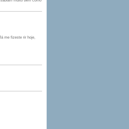
es sabiam muito bem como
á me fizeste rir hoje,