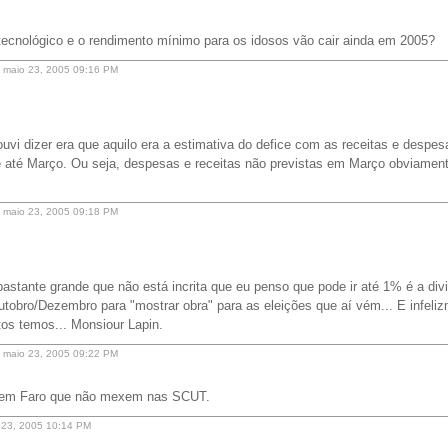
tecnológico e o rendimento mínimo para os idosos vão cair ainda em 2005?
s maio 23, 2005 09:16 PM
ouvi dizer era que aquilo era a estimativa do defice com as receitas e despe
 até Março. Ou seja, despesas e receitas não previstas em Março obviament
s maio 23, 2005 09:18 PM
astante grande que não está incrita que eu penso que pode ir até 1% é a divi
tobro/Dezembro para "mostrar obra" para as eleições que aí vém... E infeli
tos temos... Monsiour Lapin.
s maio 23, 2005 09:22 PM
 em Faro que não mexem nas SCUT.
o 23, 2005 10:14 PM