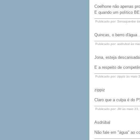
Coelhone não apenas pr
E quando um político BE
Publicado por: Senaqueribe à
Quincas, o berro d'água .
Publicado por: asdrubal às m
Jona, esteja descansada,
E a respeito de competên
Publicado por: zippiz às maio
zippiz
Claro que a culpa é do P
Publicado por: JM às maio 23
Asdrúbal
Não fale em "água" ao co