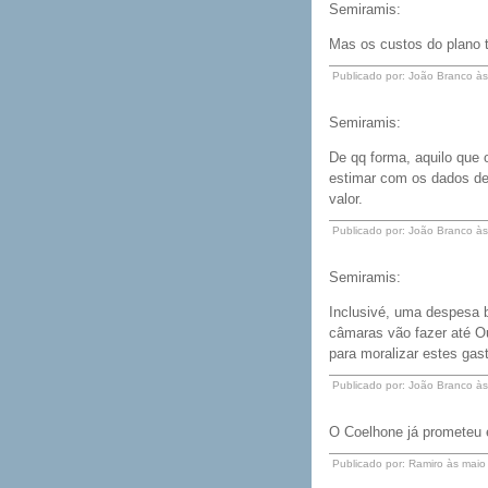
Semiramis:
Mas os custos do plano 
Publicado por: João Branco à
Semiramis:
De qq forma, aquilo que 
estimar com os dados de
valor.
Publicado por: João Branco à
Semiramis:
Inclusivé, uma despesa b
câmaras vão fazer até Ou
para moralizar estes gas
Publicado por: João Branco à
O Coelhone já prometeu
Publicado por: Ramiro às mai