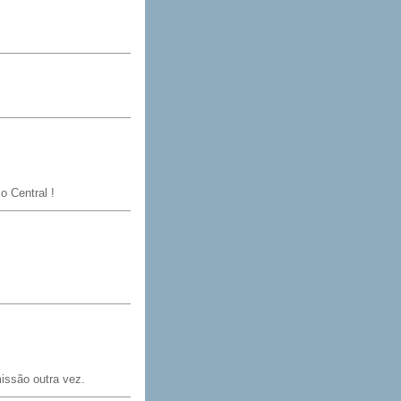
o Central !
issão outra vez.