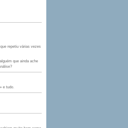
 que repetiu várias vezes
 alguém que ainda ache
nálise?
» e tudo.