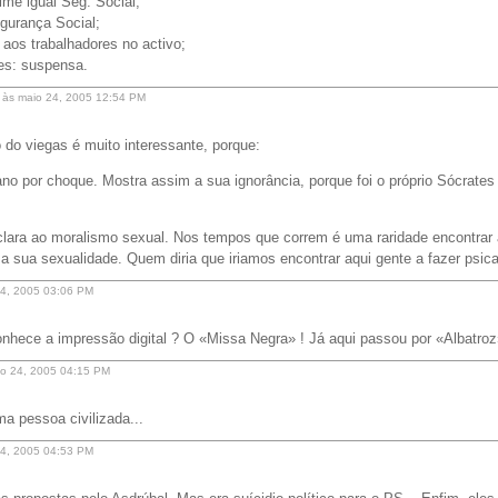
ime igual Seg. Social;
gurança Social;
 aos trabalhadores no activo;
es: suspensa.
s às maio 24, 2005 12:54 PM
 do viegas é muito interessante, porque:
lano por choque. Mostra assim a sua ignorância, porque foi o próprio Sócrates
 clara ao moralismo sexual. Nos tempos que correm é uma raridade encontrar
 sua sexualidade. Quem diria que iriamos encontrar aqui gente a fazer psica
4, 2005 03:06 PM
 conhece a impressão digital ? O «Missa Negra» ! Já aqui passou por «Albatroz
aio 24, 2005 04:15 PM
a pessoa civilizada...
4, 2005 04:53 PM