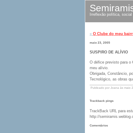
Semirami
Irreflexão política, soci
«
O Clube do meu bairr
maio 23, 2005
SUSPIRO DE ALÍVIO
O défice previsto para 
meu alívio.
Obrigada, Constâncio, por
Tecnológico, as obras qu
Publicado por Joana às maio 
Trackback pings
TrackBack URL para esta
http://semiramis.weblog.
Comentários