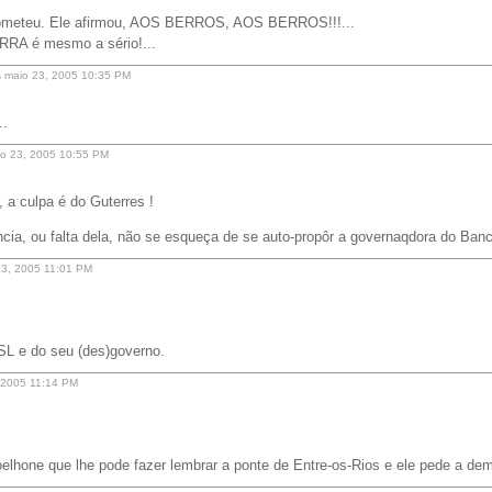
ometeu. Ele afirmou, AOS BERROS, AOS BERROS!!!...
RRA é mesmo a sério!...
s maio 23, 2005 10:35 PM
..
aio 23, 2005 10:55 PM
 a culpa é do Guterres !
cia, ou falta dela, não se esqueça de se auto-propôr a governaqdora do Banc
 23, 2005 11:01 PM
SL e do seu (des)governo.
, 2005 11:14 PM
elhone que lhe pode fazer lembrar a ponte de Entre-os-Rios e ele pede a dem