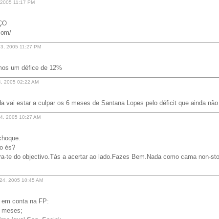
, 2005 11:17 PM
ÇO
com/
 23, 2005 11:27 PM
amos um défice de 12%
24, 2005 02:22 AM
a vai estar a culpar os 6 meses de Santana Lopes pelo déficit que ainda não
4, 2005 10:27 AM
choque.
o és?
a-te do objectivo.Tás a acertar ao lado.Fazes Bem.Nada como cama non-st
24, 2005 10:45 AM
 em conta na FP:
º meses;