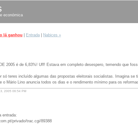
s
al e económica
o lá ganhou
|
Entrada
|
Nabices »
o OE 2005 é de 6,83%! Uff! Estava em completo desespero, temendo que fos
 só teres incluído algumas das propostas eleitorais socialistas. Imagina se 
e o Mário Lino anuncia todos os dias e o rendimento mínimo para os reforma
23, 2005 06:54 PM
 entrada:
com.pt/privado/trac.cgi/89388