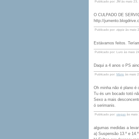
Publicado por: JM às maio 23
O CULPADO DE SERVI
http://jumento.blogdrive.
Publicado por: zippiz às maio
Estávamos feitos. Terí
Publicado por: Luro às maio 
Daqui a 4 anos o PS aind
Publicado por:
Mário
às maio 2
Oh minha não é plano é 
Tu és um bocado totó nã
Sexo a mais desconcentr
ó serimanis.
Publicado por:
viegas
às maio 
algumas medidas a levar
a) Suspensão 13.º e 14.