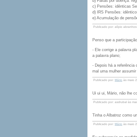
b) Faltas por doença: reg
c) Pensões: idênticas Se
d) IRS Pensões: idêntico
e) Acumulação de pensõ
Publicado por: alípio abranho
Penso que a participação
- Ele corrige a palavra p
a palavra plano;
- Depois há a referência
mal uma mulher assumir a
Publicado por:
Mário
às maio 2
Ui ui ui, Mário, não lhe
Publicado por: asdrubal às m
Tinha o Albatroz como um
Publicado por:
Mário
às maio 2