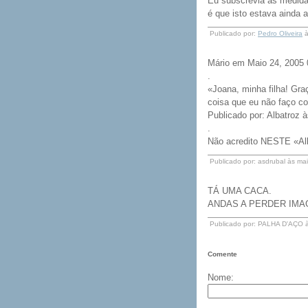
Eu subscrevia as medidas
é que isto estava ainda a
Publicado por:
Pedro Oliveira
à
Mário em Maio 24, 2005
.
«Joana, minha filha! Graç
coisa que eu não faço co
Publicado por: Albatroz 
.
Não acredito NESTE «Alb
Publicado por: asdrubal às m
TÁ UMA CACA.
ANDAS A PERDER IMA
Publicado por: PALHA D'AÇO 
Comente
Nome: