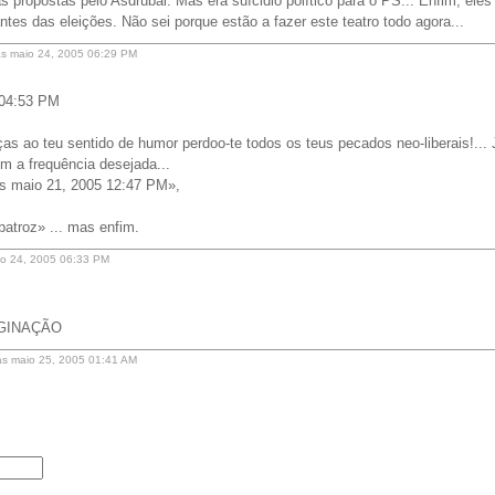
 propostas pelo Asdrúbal. Mas era suícidio político para o PS... Enfim, el
ntes das eleições. Não sei porque estão a fazer este teatro todo agora...
s maio 24, 2005 06:29 PM
 04:53 PM
as ao teu sentido de humor perdoo-te todos os teus pecados neo-liberais!... J
m a frequência desejada...
às maio 21, 2005 12:47 PM»,
atroz» ... mas enfim.
aio 24, 2005 06:33 PM
GINAÇÃO
às maio 25, 2005 01:41 AM