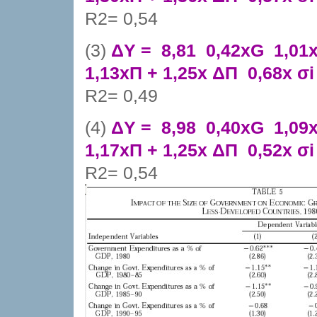
R2= 0,54
(3)
ΔY =  8,81  0,42xG  1,0
1,13xΠ + 1,25x ΔΠ  0,68x σi
R2= 0,49
(4)
ΔY =  8,98  0,40xG  1,0
1,17xΠ + 1,25x ΔΠ  0,52x σi
R2= 0,54