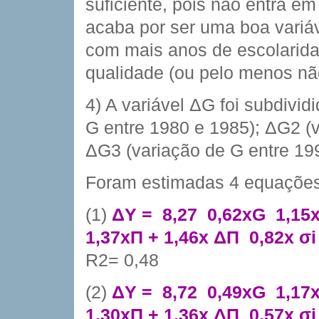
suficiente, pois não entra e
acaba por ser uma boa variáv
com mais anos de escolarida
qualidade (ou pelo menos não 
4) A variável ΔG foi subdivid
G entre 1980 e 1985); ΔG2 (v
ΔG3 (variação de G entre 19
Foram estimadas 4 equações 
(1)
ΔY =  8,27  0,62xG  1,1
1,37xΠ + 1,46x ΔΠ  0,82x σi
R2= 0,48
(2)
ΔY =  8,72  0,49xG  1,1
1,30xΠ + 1,36x ΔΠ  0,57x σi