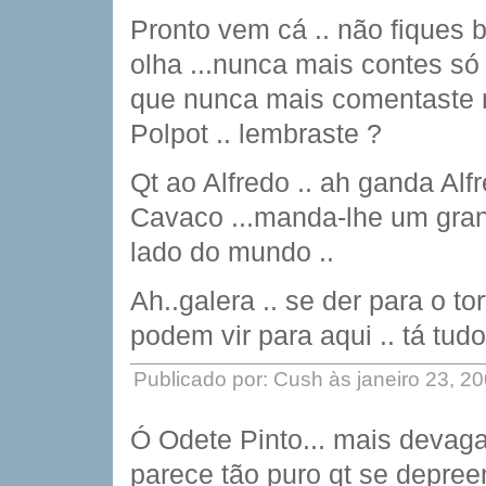
Pronto vem cá .. não fiques b
olha ...nunca mais contes só
que nunca mais comentaste 
Polpot .. lembraste ?
Qt ao Alfredo .. ah ganda Alf
Cavaco ...manda-lhe um gra
lado do mundo ..
Ah..galera .. se der para o t
podem vir para aqui .. tá tudo
Publicado por: Cush às janeiro 23, 2
Ó Odete Pinto... mais devag
parece tão puro qt se depree